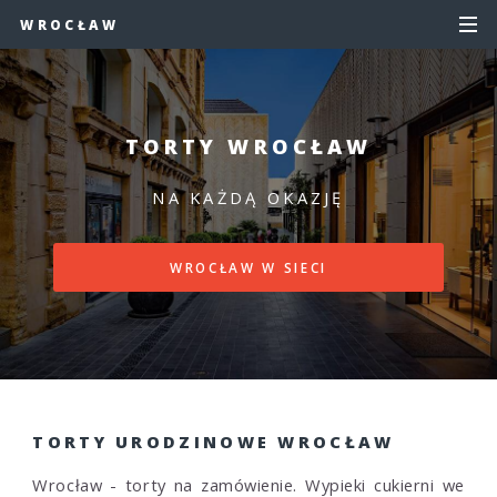
WROCŁAW
TORTY WROCŁAW
NA KAŻDĄ OKAZJĘ
WROCŁAW W SIECI
TORTY URODZINOWE WROCŁAW
Wrocław - torty na zamówienie. Wypieki cukierni we